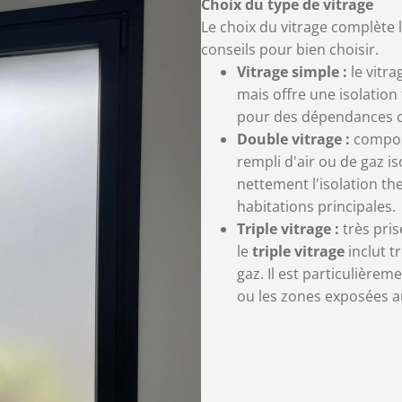
Choix du type de vitrage
Le choix du vitrage complète 
conseils pour bien choisir.
Vitrage simple :
le vitr
mais offre une isolatio
pour des dépendances ou
Double vitrage :
composé
rempli d'air ou de gaz is
nettement l'isolation th
habitations principales.
Triple vitrage :
très pri
le
triple vitrage
inclut t
gaz. Il est particulièr
ou les zones exposées au