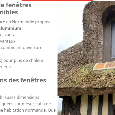
de fenêtres
nibles
ieure en Normandie propose
 aluminium
:
l vantail.
 vantaux.
, combinant ouverture
) pour plus de chaleur
érieure.
ns des fenêtres
mbreuses dimensions
briquées sur mesure afin de
ue habitation normande. Que