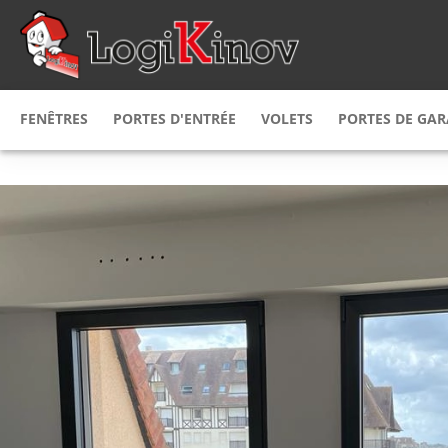
FENÊTRES
PORTES D'ENTRÉE
VOLETS
PORTES DE GA
Fenêtres
PVC
Porte d'entrée
PVC
Volet
roulant
Porte de g
Fenêtres
bois
Porte d'entrée
alu
Volet
battant
Porte de g
Fenêtre
Alu
Porte d'entrée
alu & bois
Volet
persienne
Porte de g
Fenêtre mixte
Porte d'entrée
bois alu
bois
Volet coulissant
Porte de g
Fenêtre mixte
Porte d’entrée
alu PVC
acier
Brise soleil
orientab
Fenêtre
sur mesure