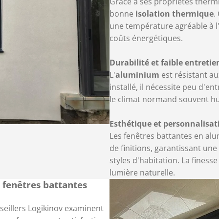
Grâce à ses propriétés therm
bonne
isolation thermique
.
une température agréable à l'
coûts énergétiques.
Durabilité et faible entretie
L'
aluminium
est résistant au
installé, il nécessite peu d'en
le climat normand souvent h
Esthétique et personnalisat
Les fenêtres battantes en alu
de finitions, garantissant un
styles d'habitation. La fines
lumière naturelle.
s fenêtres battantes
nseillers Logikinov examinent