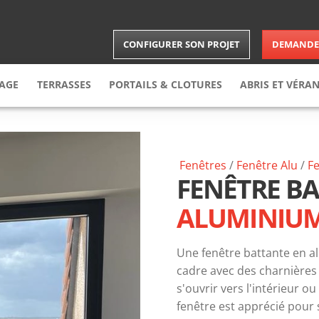
CONFIGURER SON PROJET
DEMANDER
RAGE
TERRASSES
PORTAILS & CLOTURES
ABRIS
ET VÉRA
arage
enroulable
Terrasse
Bois
Portail
Carports
arage
sectionnelle
Terrasse
composite
Brises-vues
Abris
Fenêtres
/
Fenêtre
Alu
/
F
arage
latérale
Clôture
Vérandas
FENÊTRE B
arage
latérale battante
Portillon
Extension
ALUMINIU
le
Une fenêtre battante en a
cadre avec des charnières 
s'ouvrir vers l'intérieur 
fenêtre est apprécié pour s