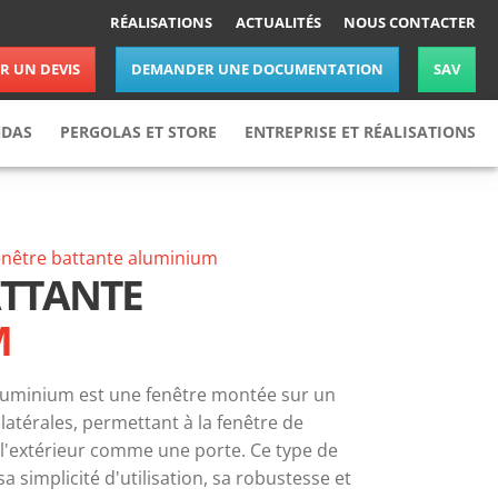
RÉALISATIONS
ACTUALITÉS
NOUS CONTACTER
 UN DEVIS
DEMANDER UNE DOCUMENTATION
SAV
NDAS
PERGOLAS ET STORE
ENTREPRISE ET RÉALISATIONS
Pergolas
Réalisations
Stores
Actualités
enêtre battante
aluminium
Nos partenaires
ATTANTE
Nous rejoindre
M
Nous contacter
luminium est une fenêtre montée sur un
latérales, permettant à la fenêtre de
ou l'extérieur comme une porte. Ce type de
a simplicité d'utilisation, sa robustesse et