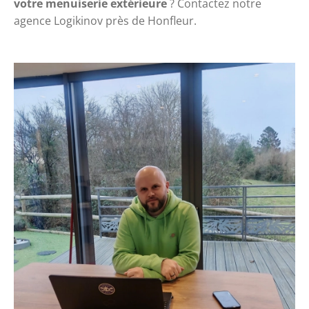
votre menuiserie extérieure
 ?
 Contactez notre 
agence Logikinov
 près de Honfleur.