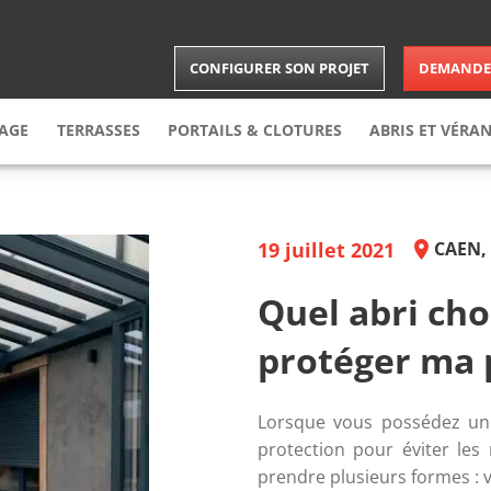
CONFIGURER SON PROJET
DEMANDER
RAGE
TERRASSES
PORTAILS & CLOTURES
ABRIS
ET VÉRA
arage
enroulable
Terrasse
Bois
Portail
Carports
arage
sectionnelle
Terrasse
composite
Brises-vues
Abris
19 juillet 2021
CAEN,
arage
latérale
Clôture
Vérandas
arage
latérale battante
Portillon
Extension
Quel abri cho
le
protéger ma p
Lorsque vous possédez une p
protection pour éviter les
prendre plusieurs formes : vo