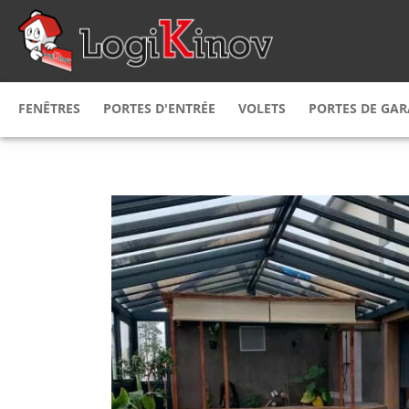
FENÊTRES
PORTES D'ENTRÉE
VOLETS
PORTES DE GA
Fenêtres
PVC
Porte d'entrée
PVC
Volet
roulant
Porte de g
Fenêtres
bois
Porte d'entrée
alu
Volet
battant
Porte de g
Fenêtre
Alu
Porte d'entrée
alu & bois
Volet
persienne
Porte de g
Fenêtre mixte
Porte d'entrée
bois alu
bois
Volet coulissant
Porte de g
Fenêtre mixte
Porte d’entrée
alu PVC
acier
Brise soleil
orientab
Fenêtre
sur mesure