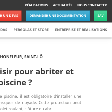
RÉALISATIONS
ACTUALITÉS
NOUS CONTACTER
 UN DEVIS
DEMANDER UNE DOCUMENTATION
SAV
NDAS
PERGOLAS ET STORE
ENTREPRISE ET RÉALISATIONS
Pergolas
Réalisations
Stores
Actualités
 HONFLEUR, SAINT-LÔ
Nos partenaires
Nous rejoindre
isir pour abriter et
Nous contacter
iscine ?
iscine, il est obligatoire d’installer une 
 risques de noyade. Cette protection peut 
let roulant, clôture ou abri. 