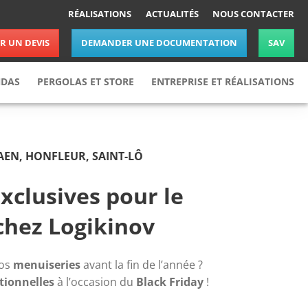
RÉALISATIONS
ACTUALITÉS
NOUS CONTACTER
 UN DEVIS
DEMANDER UNE DOCUMENTATION
SAV
NDAS
PERGOLAS ET STORE
ENTREPRISE ET RÉALISATIONS
Pergolas
Réalisations
Stores
Actualités
AEN, HONFLEUR, SAINT-LÔ
Nos partenaires
Nous rejoindre
xclusives pour le
Nous contacter
chez Logikinov
os 
menuiseries
 avant la fin de l’année ? 
tionnelles
 à l’occasion du 
Black Friday
 !