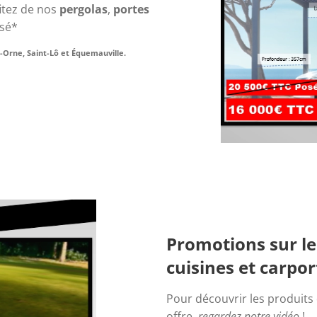
tez de nos 
pergolas
, 
portes 
osé*
r-Orne, Saint-Lô et Équemauville.
Promotions sur le
cuisines et carpor
Pour découvrir les produits d
offre, 
regardez notre vidéo
!