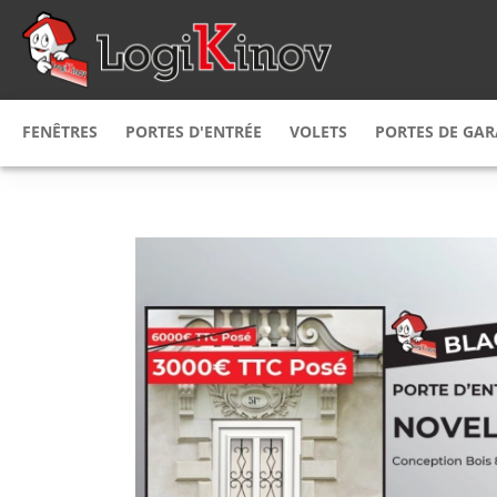
FENÊTRES
PORTES D'ENTRÉE
VOLETS
PORTES DE GA
Fenêtres
PVC
Porte d'entrée
PVC
Volet
roulant
Porte de g
Fenêtres
bois
Porte d'entrée
alu
Volet
battant
Porte de g
Fenêtre
Alu
Porte d'entrée
alu & bois
Volet
persienne
Porte de g
Fenêtre mixte
Porte d'entrée
bois alu
bois
Volet coulissant
Porte de g
Fenêtre mixte
Porte d’entrée
alu PVC
acier
Brise soleil
orientab
Fenêtre
sur mesure