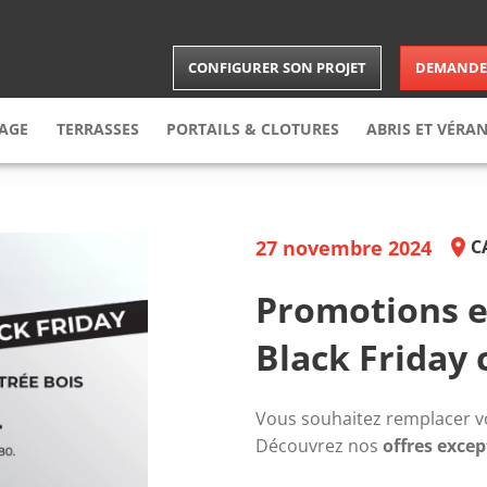
CONFIGURER SON PROJET
DEMANDER
RAGE
TERRASSES
PORTAILS & CLOTURES
ABRIS
ET VÉRA
arage
enroulable
Terrasse
Bois
Portail
Carports
arage
sectionnelle
Terrasse
composite
Brises-vues
Abris
27 novembre 2024
C
arage
latérale
Clôture
Vérandas
arage
latérale battante
Portillon
Extension
Promotions e
le
Black Friday 
Vous souhaitez remplacer v
Découvrez nos 
offres excep