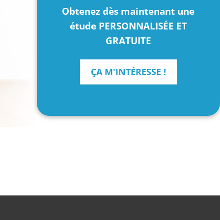
Obtenez dès maintenant une
étude PERSONNALISÉE ET
GRATUITE
ÇA M'INTÉRESSE !