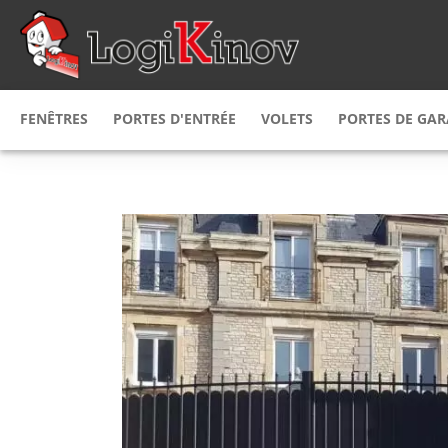
FENÊTRES
PORTES D'ENTRÉE
VOLETS
PORTES DE GA
Fenêtres
PVC
Porte d'entrée
PVC
Volet
roulant
Porte de g
Fenêtres
bois
Porte d'entrée
alu
Volet
battant
Porte de g
Fenêtre
Alu
Porte d'entrée
alu & bois
Volet
persienne
Porte de g
Fenêtre mixte
Porte d'entrée
bois alu
bois
Volet coulissant
Porte de g
Fenêtre mixte
Porte d’entrée
alu PVC
acier
Brise soleil
orientab
Fenêtre
sur mesure