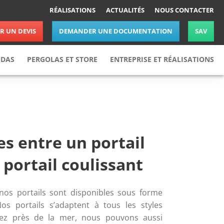
RÉALISATIONS
ACTUALITÉS
NOUS CONTACTER
 UN DEVIS
DEMANDER UNE DOCUMENTATION
SAV
NDAS
PERGOLAS ET STORE
ENTREPRISE ET RÉALISATIONS
Pergolas
Réalisations
Stores
Actualités
Nos partenaires
Nous rejoindre
es entre un portail
Nous contacter
 portail coulissant
os portails sont disponibles sous forme 
os portails s’adaptent à tous les styles 
itez près de la mer, nous pouvons aussi 