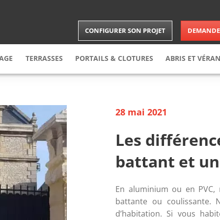
CONFIGURER SON PROJET
DEMANDER
RAGE
TERRASSES
PORTAILS & CLOTURES
ABRIS
ET VÉRA
arage
enroulable
Terrasse
Bois
Portail
Carports
arage
sectionnelle
Terrasse
composite
Brises-vues
Abris
28 mai 2021
arage
latérale
Clôture
Vérandas
arage
latérale battante
Portillon
Extension
Les différenc
le
battant et un
En aluminium ou en PVC, n
battante ou coulissante. N
d’habitation. Si vous hab