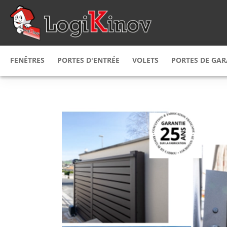
FENÊTRES
PORTES D'ENTRÉE
VOLETS
PORTES DE GA
Fenêtres
PVC
Porte d'entrée
PVC
Volet
roulant
Porte de g
Fenêtres
bois
Porte d'entrée
alu
Volet
battant
Porte de g
Fenêtre
Alu
Porte d'entrée
alu & bois
Volet
persienne
Porte de g
Fenêtre mixte
Porte d'entrée
bois alu
bois
Volet coulissant
Porte de g
Fenêtre mixte
Porte d’entrée
alu PVC
acier
Brise soleil
orientab
Fenêtre
sur mesure