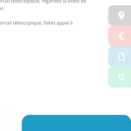
rtail télescopique,
regardez la vidéo de
be
.
ortail télescopique, 
faites appel à 