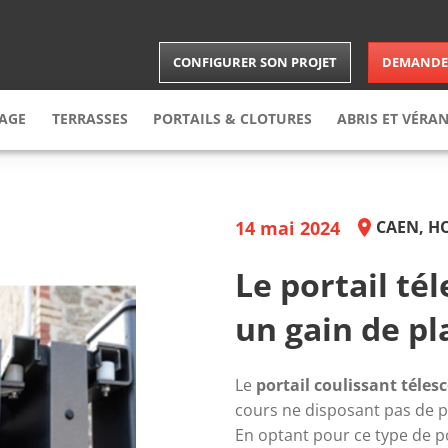
CONFIGURER SON PROJET
DEMANDER
RAGE
TERRASSES
PORTAILS & CLOTURES
ABRIS
ET VÉRA
arage
enroulable
Terrasse
Bois
Portail
Carports
arage
sectionnelle
Terrasse
composite
Brises-vues
Abris
14 mai 2024
CAEN, H
arage
latérale
Clôture
Vérandas
arage
latérale battante
Portillon
Extension
Le portail té
le
un gain de pl
Le 
portail coulissant téles
cours ne disposant pas de pl
En optant pour ce type de po