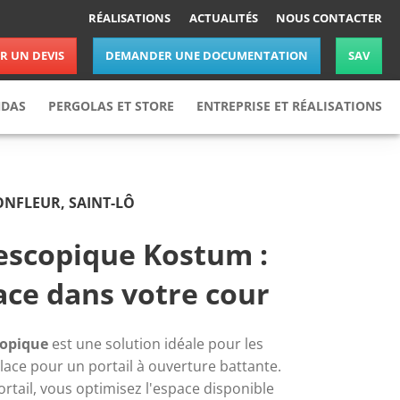
RÉALISATIONS
ACTUALITÉS
NOUS CONTACTER
 UN DEVIS
DEMANDER UNE DOCUMENTATION
SAV
NDAS
PERGOLAS ET STORE
ENTREPRISE ET RÉALISATIONS
Pergolas
Réalisations
Stores
Actualités
ONFLEUR, SAINT-LÔ
Nos partenaires
Nous rejoindre
lescopique Kostum :
Nous contacter
ace dans votre cour
copique
 est une solution idéale pour les 
ace pour un portail à ouverture battante. 
rtail, vous optimisez l'espace disponible 