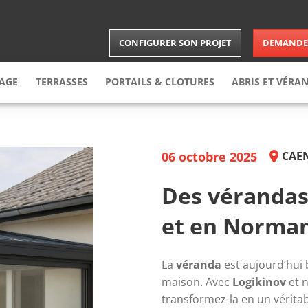
CONFIGURER SON PROJET
DEMANDER
RAGE
TERRASSES
PORTAILS & CLOTURES
ABRIS
ET VÉRA
arage
enroulable
Terrasse
Bois
Portail
Carports
arage
sectionnelle
Terrasse
composite
Brises-vues
Abris
06 octobre 2025
CAEN
arage
latérale
Clôture
Vérandas
arage
latérale battante
Portillon
Extension
Des vérandas
le
et en Norman
La 
véranda
 est aujourd’hui
maison. Avec 
Logikinov
 et 
transformez-la en un véritab