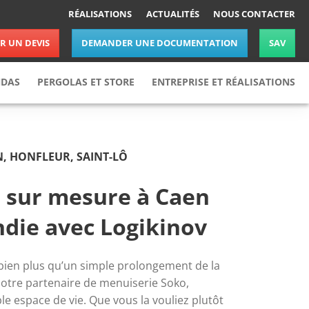
RÉALISATIONS
ACTUALITÉS
NOUS CONTACTER
 UN DEVIS
DEMANDER UNE DOCUMENTATION
SAV
NDAS
PERGOLAS ET STORE
ENTREPRISE ET RÉALISATIONS
Pergolas
Réalisations
Stores
Actualités
, HONFLEUR, SAINT-LÔ
Nos partenaires
Nous rejoindre
 sur mesure à Caen
Nous contacter
die avec Logikinov
 bien plus qu’un simple prolongement de la 
notre partenaire de menuiserie Soko, 
le espace de vie. Que vous la vouliez plutôt 