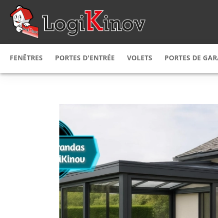
FENÊTRES
PORTES D'ENTRÉE
VOLETS
PORTES DE GA
Fenêtres
PVC
Porte d'entrée
PVC
Volet
roulant
Porte de g
Fenêtres
bois
Porte d'entrée
alu
Volet
battant
Porte de g
Fenêtre
Alu
Porte d'entrée
alu & bois
Volet
persienne
Porte de g
Fenêtre mixte
Porte d'entrée
bois alu
bois
Volet coulissant
Porte de g
Fenêtre mixte
Porte d’entrée
alu PVC
acier
Brise soleil
orientab
Fenêtre
sur mesure