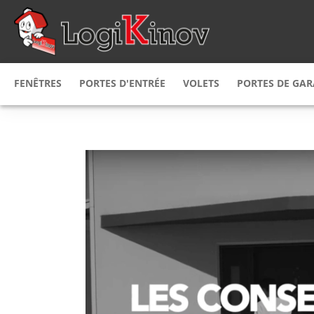
FENÊTRES
PORTES D'ENTRÉE
VOLETS
PORTES DE GA
Fenêtres
PVC
Porte d'entrée
PVC
Volet
roulant
Porte de g
Fenêtres
bois
Porte d'entrée
alu
Volet
battant
Porte de g
Fenêtre
Alu
Porte d'entrée
alu & bois
Volet
persienne
Porte de g
Fenêtre mixte
Porte d'entrée
bois alu
bois
Volet coulissant
Porte de g
Fenêtre mixte
Porte d’entrée
alu PVC
acier
Brise soleil
orientab
Fenêtre
sur mesure