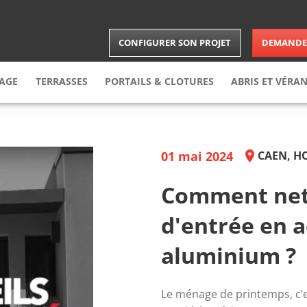
CONFIGURER SON PROJET
DEMANDER
RAGE
TERRASSES
PORTAILS & CLOTURES
ABRIS
ET VÉRA
arage
enroulable
Terrasse
Bois
Portail
Carports
arage
sectionnelle
Terrasse
composite
Brises-vues
Abris
01 mai 2024
CAEN, H
arage
latérale
Clôture
Vérandas
arage
latérale battante
Portillon
Extension
Comment nett
le
d'entrée en a
aluminium ?
Le ménage de printemps, c’e