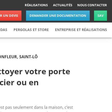
RÉALISATIONS
ACTUALITÉS
NOUS CONTACTER
 UN DEVIS
DEMANDER UNE DOCUMENTATION
SAV
NDAS
PERGOLAS ET STORE
ENTREPRISE ET RÉALISATIONS
Pergolas
Réalisations
Stores
Actualités
ONFLEUR, SAINT-LÔ
Nos partenaires
Nous rejoindre
oyer votre porte
Nous contacter
cier ou en
st pas seulement dans la maison, c’est 